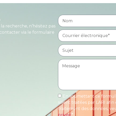
S
 la recherche, n’hésitez pas
ontacter via le formulaire
En soumettant ce formula
soient traitées par LARI afi
traitement des données, veu
privée
.*