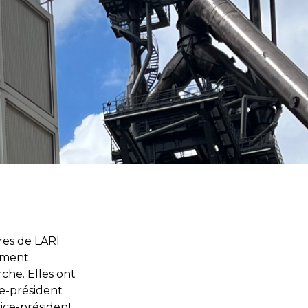
res de LARI
lement
rche. Elles ont
ce-président
vice-président