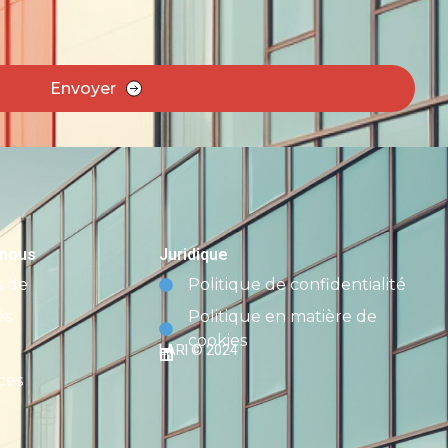
Envoyer
 nous
Juridique
s de
Politique de confidentialité
és
Politique en matière de
cookies
LARI © 2024
ces