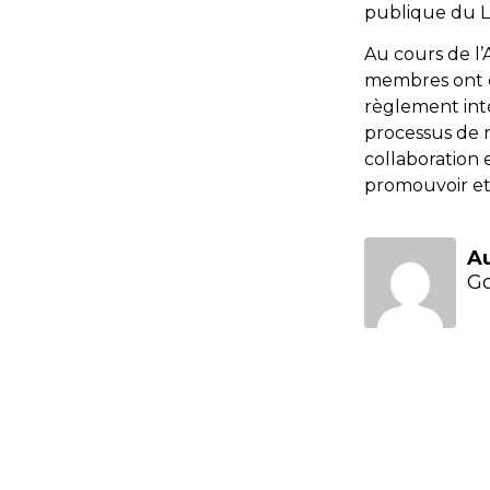
publique du 
Au cours de l’
membres ont ex
règlement inté
processus de r
collaboration 
promouvoir et 
A
G