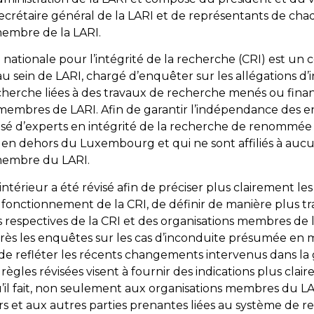
secrétaire général de la LARI et de représentants de ch
membre de la LARI.
nationale pour l’intégrité de la recherche (CRI) est un 
 sein de LARI, chargé d’enquêter sur les allégations d’
cherche liées à des travaux de recherche menés ou fina
membres de LARI. Afin de garantir l’indépendance des e
sé d’experts en intégrité de la recherche de renommée 
s en dehors du Luxembourg et qui ne sont affiliés à auc
membre du LARI.
ntérieur a été révisé afin de préciser plus clairement les 
e fonctionnement de la CRI, de définir de manière plus t
s respectives de la CRI et des organisations membres de l
rès les enquêtes sur les cas d’inconduite présumée en 
 de refléter les récents changements intervenus dans l
 règles révisées visent à fournir des indications plus clair
u’il fait, non seulement aux organisations membres du LAR
s et aux autres parties prenantes liées au système de 