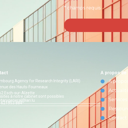
* champs requis
tact
A propos de
mbourg Agency for Research Integrity (LARI)
A propo
venue des Hauts-Fourneaux
Actualit
62 Esch-sur-Alzette
isites à notre cabinet sont possibles
Services
etarygeneral@lari.lu
 621553 884
Ressour
Contact