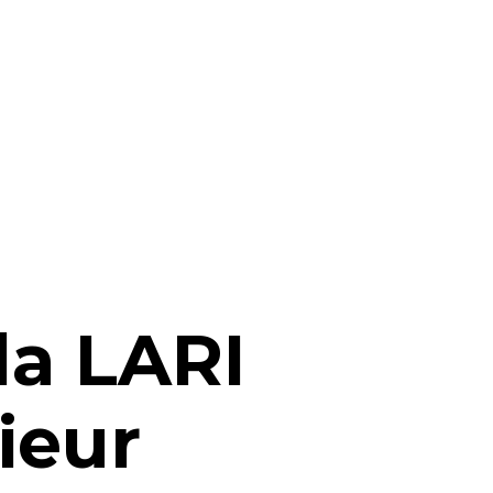
la LARI
ieur