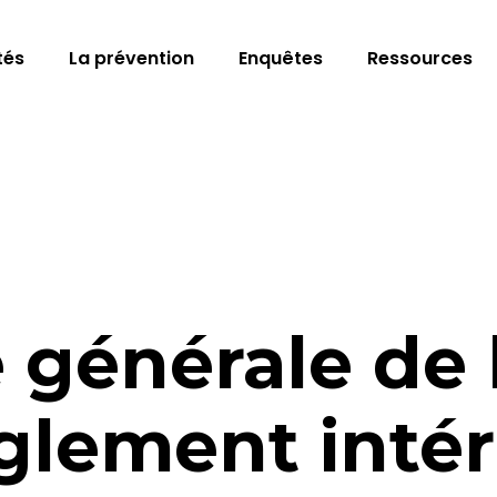
tés
La prévention
Enquêtes
Ressources
 générale de 
glement intér