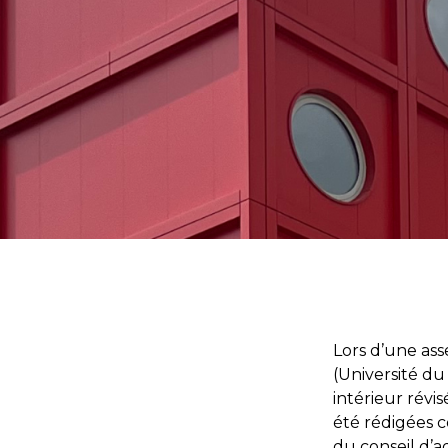
Lors d’une as
(Université d
intérieur révi
été rédigées c
du conseil d’a