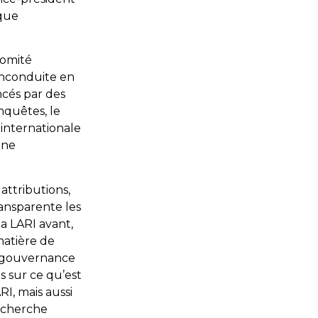
aque
comité
inconduite en
ncés par des
nquêtes, le
internationale
une
attributions,
ransparente les
a LARI avant,
matière de
a gouvernance
es sur ce qu’est
I, mais aussi
recherche