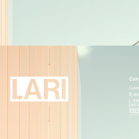
Con
Luxe
8, a
L-43
Les v
secr
+352