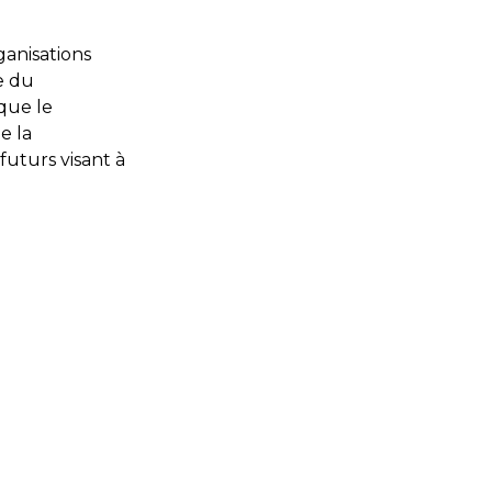
ganisations
e du
 que le
e la
futurs visant à